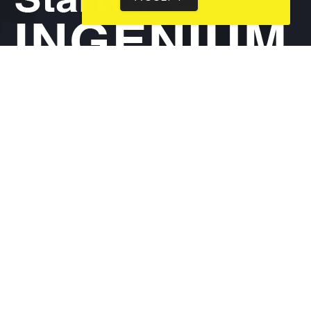
PRELUCRARE DATE GDPR
Informare GDPR
Politici cookies
CONTACT
CNIPMMR: Piața Walter Mărăcineanu, Nr. 1-3, intrarea 1, etaj
1, sector 1, București
office@smeprojects.ro
+4 021 312 68 93